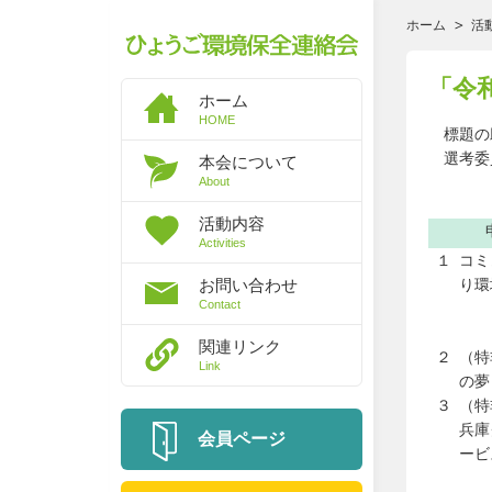
ホーム
活
「令
ホーム
HOME
標題の助
選考委員
本会について
About
活動内容
Activities
１
コミ
お問い合わせ
り環
Contact
関連リンク
２
（特
Link
の夢
３
（特
兵庫
会員ページ
ービ