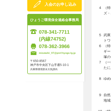
入会のお申し込み
４
（特
ズ・
ひょうご環境保全連絡会事務局
078-341-7711
５
武庫
(内線74752)
トワ
078-362-3966
６
（特
ギー
mizutaiki_07@pref.hyogo.lg.jp
塚の
〒650-8567
７
（一
神戸市中央区下山手通5-10-1
たに
兵庫県環境部水大気課内
８
ゆめ
９
自然
地域